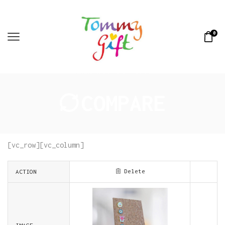
0
COMPARE
[vc_row][vc_column]
Delete
ACTION