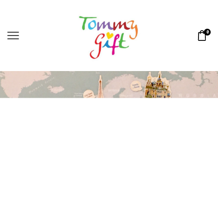
0
Home
MAGNETIC BOARD
»
»
MAP JAPAN, TOKYO