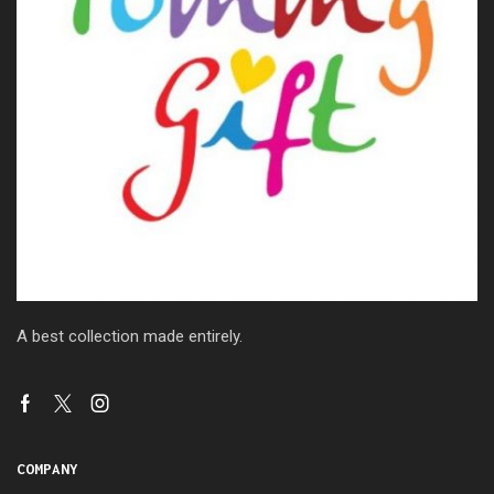
A best collection made entirely.
COMPANY