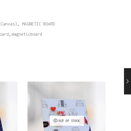
(Canvas)
,
MAGNETIC BOARD
oard
,
magneticboard
OUT OF STOCK