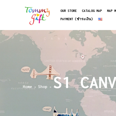
OUR STORE
CATALOG MAP
MAP M
PAYMENT (ชำระเงิน)
S1 CAN
Home
Shop
»
»