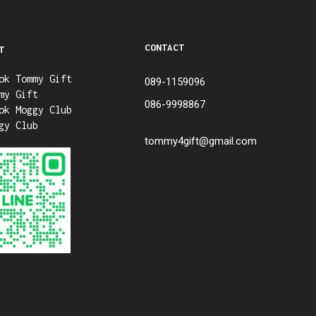
CONTACT
T
ok Tommy Gift
089-1159096
my Gift
086-9998867
ok Moggy Club
gy Club
tommy4gift@gmail.com