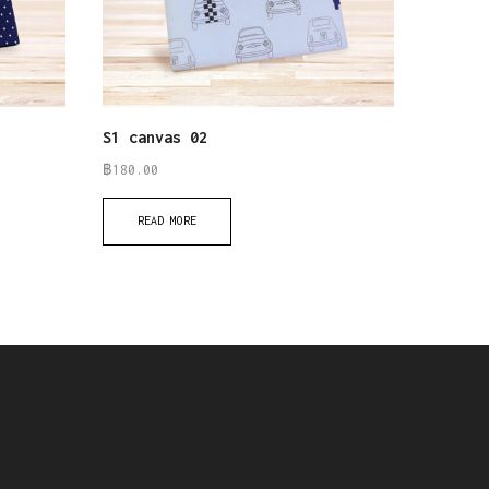
S1 canvas 02
S1 COR
฿
180.00
฿
180.00
READ MORE