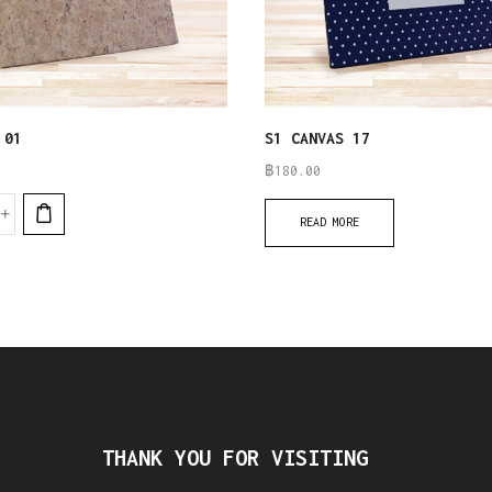
 01
S1 CANVAS 17
฿
180.00
READ MORE
THANK YOU FOR VISITING