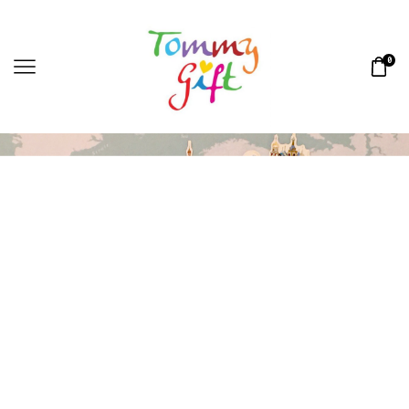
0
S1 CANVAS 18
Home
Shop
»
»