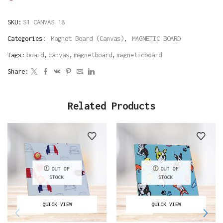
SKU:
S1 CANVAS 18
Categories:
Magnet Board (Canvas)
,
MAGNETIC BOARD
Tags:
board
,
canvas
,
magnetboard
,
magneticboard
Share:
Related Products
OUT OF
OUT OF
STOCK
STOCK
QUICK VIEW
QUICK VIEW